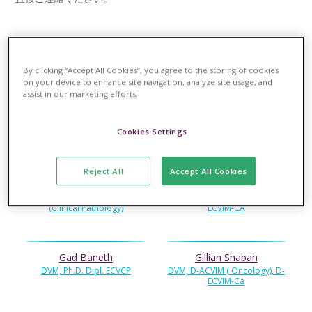
講師:
By clicking “Accept All Cookies”, you agree to the storing of cookies
on your device to enhance site navigation, analyze site usage, and
assist in our marketing efforts.
Alexander Forward
Antonio Pedro Malho
BVSc MSc MVetMed DipECVN
DipECVO CES OphtVét DVM
Cookies Settings
MRCVS
MRCVS
Reject All
Accept All Cookies
Carlos Blanco
Frédéric Billen
DVM, Diplomate ACVP
DMV, DES, DEA, DScV, Dipl.
(Clinical Pathology)
ECVIM-CA
Gad Baneth
Gillian Shaban
DVM, Ph.D. Dipl. ECVCP
DVM, D-ACVIM ( Oncology), D-
ECVIM-Ca