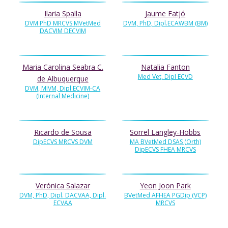
Ilaria Spalla
Jaume Fatjó
DVM PhD MRCVS MVetMed
DVM, PhD, Dipl.ECAWBM (BM)
DACVIM DECVIM
Maria Carolina Seabra C.
Natalia Fanton
Med Vet, Dipl ECVD
de Albuquerque
DVM, MIVM, Dipl.ECVIM-CA
(Internal Medicine)
Ricardo de Sousa
Sorrel Langley-Hobbs
DipECVS MRCVS DVM
MA BVetMed DSAS (Orth)
DipECVS FHEA MRCVS
Verónica Salazar
Yeon Joon Park
DVM, PhD, Dipl. DACVAA, Dipl.
BVetMed AFHEA PGDip (VCP)
ECVAA
MRCVS