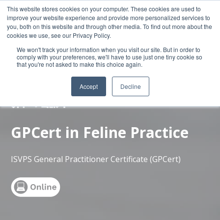
This website stores cookies on your computer. These cookies are used to
improve your website experience and provide more personalized services to
you, both on this website and through other media. To find out more about the
cookies we use, see our Privacy Policy.
We won't track your information when you visit our site. But in order to
comply with your preferences, we'll have to use just one tiny cookie so
that you're not asked to make this choice again.
獣医師コース
Accept
Decline
猫の臨床
GPCert in Feline Practice
ISVPS General Practitioner Certificate (GPCert)