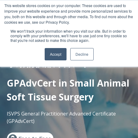
This website stores cookies on your computer. These cookies are used to
improve your website experience and provide more personalized services to
you, both on this website and through other media. To find out more about the
cookies we use, see our Privacy Policy.
We won't track your information when you visit our site. But in order to
comply with your preferences, we'll have to use just one tiny cookie so
that you're not asked to make this choice again.
獣医師コース
Accept
Decline
小動物軟部外科アドバンス
GPAdvCert in Small Animal
Soft Tissue Surgery
ISVPS General Practitioner Advanced Certificate
(GPAdvCert)