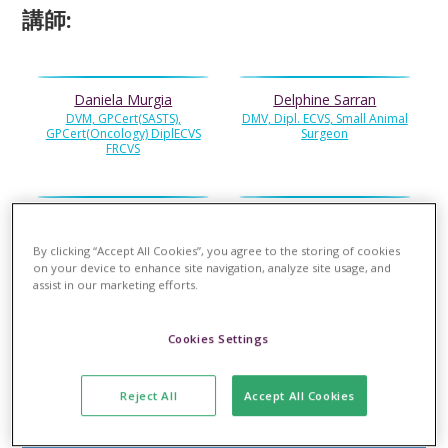
講師:
Daniela Murgia
Delphine Sarran
DVM, GPCert(SASTS),
DMV, Dipl. ECVS, Small Animal
GPCert(Oncology) DiplECVS
Surgeon
FRCVS
Eric Monnet
Filippo Cinti
DVM, PhD, FAHA, DipACVS,
DVM, PhD, GPCert(SASTS),
By clicking “Accept All Cookies”, you agree to the storing of cookies
DipECVS
Dipl. ECVS, MRCVS
on your device to enhance site navigation, analyze site usage, and
assist in our marketing efforts.
Jean-Philippe Billet
Ricardo de Sousa
Cookies Settings
Dr.vét. Cert SAS ECVS MRCVS
DipECVS MRCVS DVM
Reject All
Accept All Cookies
会場:
大阪府 (Osaka)