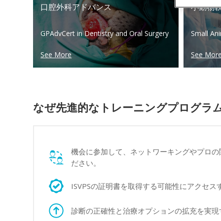
口腔外科アドバンス
小動物
GPAdvCert in Dentistry and Oral Surgery
Small Ani
See More
See Mor
なぜ先進的なトレーニングプログラ
機会に参加して、ネットワーキングやプロの
ださい。
ISVPSの証明書を取得する可能性にアクセス
診断の正確性と治療オプションの拡充を実現