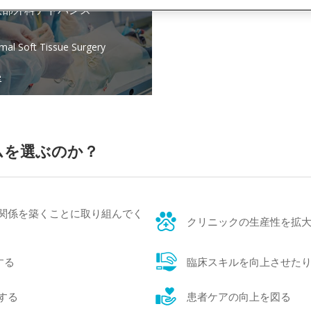
軟部外科アドバンス
mal Soft Tissue Surgery
e
ムを選ぶのか？
関係を築くことに取り組んでく
クリニックの生産性を拡
する
臨床スキルを向上させた
する
患者ケアの向上を図る