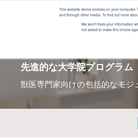
お問い合わせ
This website stores cookies on your computer. 
and through other media. To find out more abou
We won't track your information whe
not asked to make this choice aga
先進的な大学院プログラム
獣医専門家向けの包括的なモジ