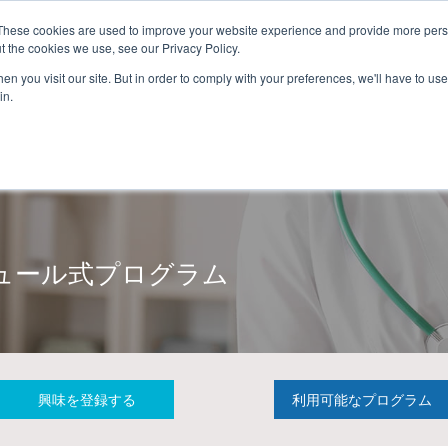
These cookies are used to improve your website experience and provide more perso
t the cookies we use, see our Privacy Policy.
n you visit our site. But in order to comply with your preferences, we'll have to use 
in.
獣医師
動物看護師
ISVPS
ュール式プログラム
興味を登録する
利用可能なプログラム